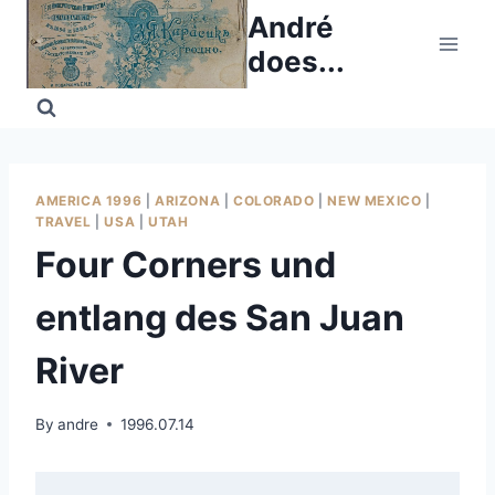
Skip
André
to
does...
content
AMERICA 1996
|
ARIZONA
|
COLORADO
|
NEW MEXICO
|
TRAVEL
|
USA
|
UTAH
Four Corners und
entlang des San Juan
River
By
andre
1996.07.14