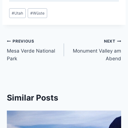
Post
#
Utah
#
Wüste
Tags:
Post
PREVIOUS
NEXT
Mesa Verde National
Monument Valley am
navigation
Park
Abend
Similar Posts