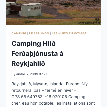
CAMPING
|
LE BERLINGO
|
LES NUITS EN VOYAGE
Camping Hlíð
Ferðaþjónusta à
Reykjahlið
By
andre
2009.07.27
Reykjahlið, Mývatn, Islande, Europe. N’y
retournerai pas – fermé en hiver –
GPS 65.649783, -16.920106 Camping
cher, eau non potable, les installations sont