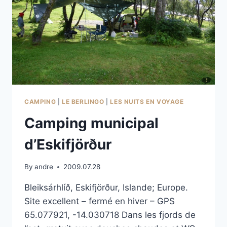
CAMPING
|
LE BERLINGO
|
LES NUITS EN VOYAGE
Camping municipal
d’Eskifjörður
By
andre
2009.07.28
Bleiksárhlíð, Eskifjörður, Islande; Europe.
Site excellent – fermé en hiver – GPS
65.077921, -14.030718 Dans les fjords de