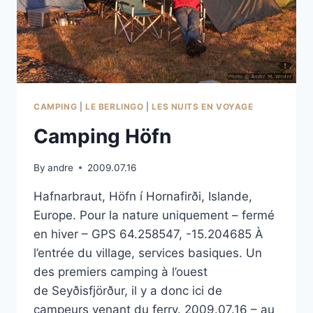
CAMPING
|
LE BERLINGO
|
LES NUITS EN VOYAGE
Camping Höfn
By
andre
2009.07.16
Hafnarbraut, Höfn í Hornafirði, Islande,
Europe. Pour la nature uniquement – fermé
en hiver – GPS 64.258547, -15.204685 À
l’entrée du village, services basiques. Un
des premiers camping à l’ouest
de Seyðisfjörður, il y a donc ici de
campeurs venant du ferry. 2009.07.16 – au