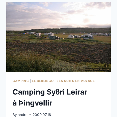
STÖNG
CAMPING
|
LE BERLINGO
|
LES NUITS EN VOYAGE
Camping Syðri Leirar
à Þingvellir
By
andre
2009.07.18