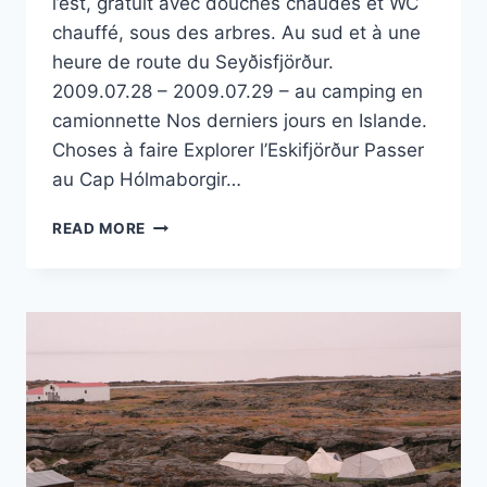
l’est, gratuit avec douches chaudes et WC
chauffé, sous des arbres. Au sud et à une
heure de route du Seyðisfjörður.
2009.07.28 – 2009.07.29 – au camping en
camionnette Nos derniers jours en Islande.
Choses à faire Explorer l’Eskifjörður Passer
au Cap Hólmaborgir…
CAMPING
READ MORE
MUNICIPAL
D’ESKIFJÖRÐUR