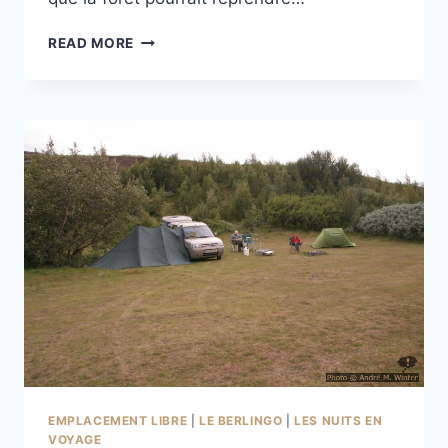
PARKING
READ MORE
SOUS
LA
FORÊT
DE
HOFSSTAÐASKÓGUR
EMPLACEMENT LIBRE
|
LE BERLINGO
|
LES NUITS EN
VOYAGE