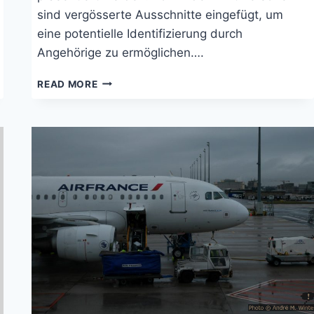
sind vergösserte Ausschnitte eingefügt, um
eine potentielle Identifizierung durch
Angehörige zu ermöglichen….
TRANSITLAGER
READ MORE
GROTNIKI
IN
POLEN
IN
ORIGINALFOTOS
VON
1941