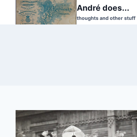
Skip
André does...
to
thoughts and other stuff
content