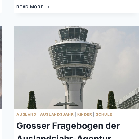
AUSLANDSJAHR:
READ MORE
DIE
KONKRETE
ABREISE
AUSLAND
|
AUSLANDSJAHR
|
KINDER
|
SCHULE
Grosser Fragebogen der
Auslandsjahr-Agentur