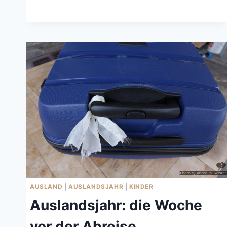
FAIR-
USE-
REGELUNG
IST
NICHT
FAIR
IM
AUSLAND
AUSLAND
|
AUSLANDSJAHR
|
KINDER
Auslandsjahr: die Woche
vor der Abreise