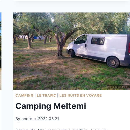
CÉLINETTE
À
BORMES
CAMPING
|
LE TRAFIC
|
LES NUITS EN VOYAGE
Camping Meltemi
By
andre
2022.05.21