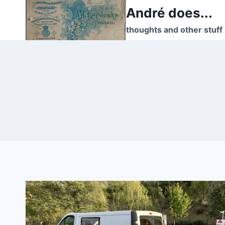
Skip
André does...
to
thoughts and other stuff
content