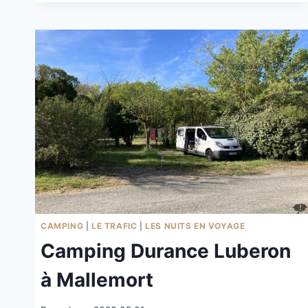
CAMPING
|
LE TRAFIC
|
LES NUITS EN VOYAGE
Camping Durance Luberon
à Mallemort