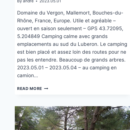
By
andre
2023.05.01
Domaine du Vergon, Mallemort, Bouches-du-
Rhône, France, Europe. Utile et agréable –
ouvert en saison seulement – GPS 43.72095,
5.204849 Camping calme avec grands
emplacements au sud du Luberon. Le camping
est bien placé et assez loin des routes pour ne
pas les entendre. Beaucoup de grands arbres.
2023.05.01 – 2023.05.04 – au camping en
camion…
CAMPING
READ MORE
DURANCE
LUBERON
À
MALLEMORT