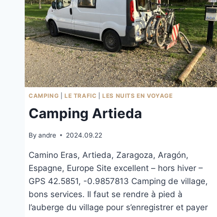
CAMPING
|
LE TRAFIC
|
LES NUITS EN VOYAGE
Camping Artieda
By
andre
2024.09.22
Camino Eras, Artieda, Zaragoza, Aragón,
Espagne, Europe Site excellent – hors hiver –
GPS 42.5851, -0.9857813 Camping de village,
bons services. Il faut se rendre à pied à
l’auberge du village pour s’enregistrer et payer