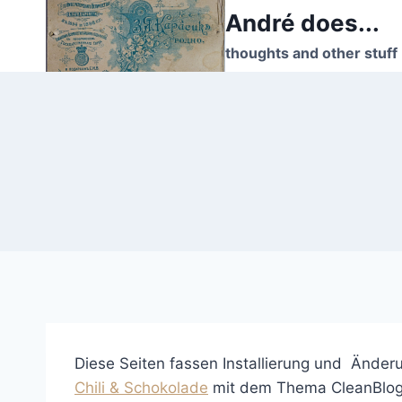
Skip
André does...
to
thoughts and other stuff
content
Diese Seiten fassen Installierung und Änd
Chili & Schokolade
mit dem Thema CleanBlogg