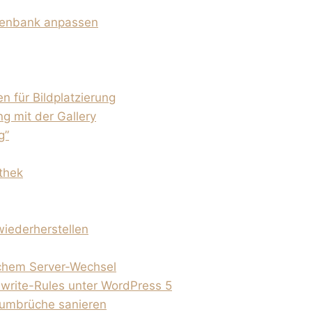
atenbank anpassen
 für Bildplatzierung
g mit der Gallery
g”
thek
iederherstellen
ichem Server-Wechsel
write-Rules unter WordPress 5
numbrüche sanieren