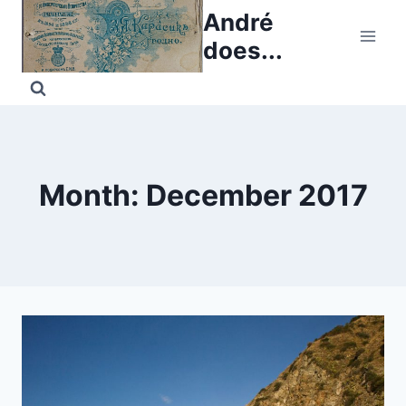
Skip
André
to
does...
content
Month: December 2017