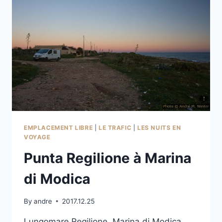
EMPLACEMENT LIBRE
|
LE TRAFIC
|
LES NUITS EN
VOYAGE
Punta Regilione à Marina
di Modica
By
andre
2017.12.25
Lungomare Regilione, Marina di Modica,