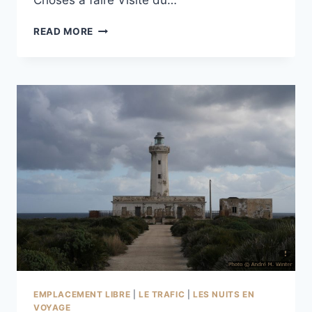
Choses à faire Visite du…
CAMPING
READ MORE
LA
TIMPA
À
SANTA
MARIA
LA
SCALA
EMPLACEMENT LIBRE
|
LE TRAFIC
|
LES NUITS EN
VOYAGE