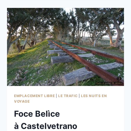
TEMPLI
À
SAN
LEONE
EMPLACEMENT LIBRE
|
LE TRAFIC
|
LES NUITS EN
VOYAGE
Foce Belìce
à Castelvetrano