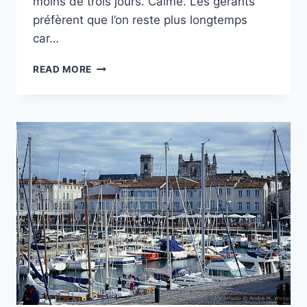
moins de trois jours. Calme. Les gérants
préfèrent que l’on reste plus longtemps
car…
CAMPING
READ MORE
SAINT-
PONS
AU
LAVANDOU