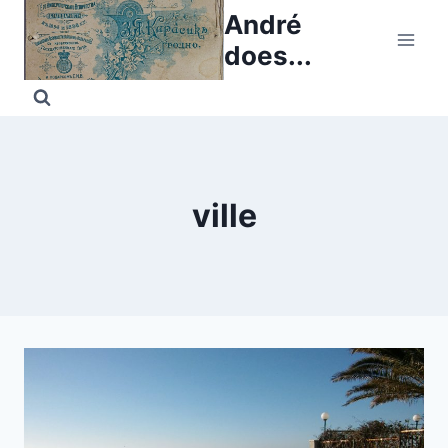
Skip
André
to
does...
content
ville