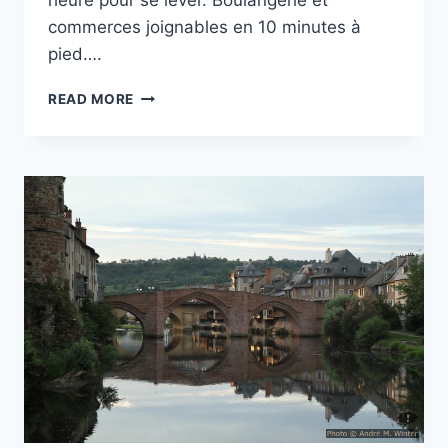
heure pour se lever. Boulangerie et
commerces joignables en 10 minutes à
pied….
CAMPING
READ MORE
MISTRAL
À
CASTELLANE