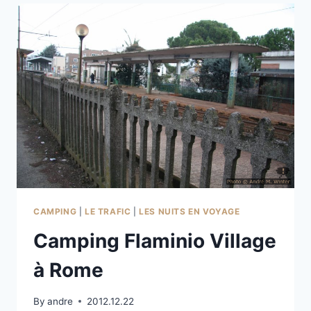
SUD
DE
MONOPOLI
CAMPING
|
LE TRAFIC
|
LES NUITS EN VOYAGE
Camping Flaminio Village
à Rome
By
andre
2012.12.22