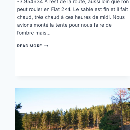
-3.954634 A l’est de la route, aussi loin que l’on
peut rouler en Fiat 2×4. Le sable est fin et il fait
chaud, très chaud à ces heures de midi. Nous
avions monté la tente pour nous faire de
l’ombre mais…
ERG
READ MORE
CHEBBI
AU
MAROC