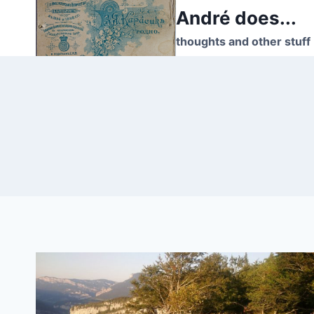
Skip
André does...
to
thoughts and other stuff
content