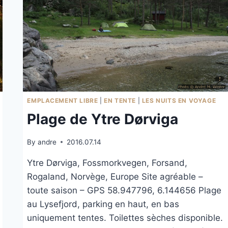
EMPLACEMENT LIBRE
|
EN TENTE
|
LES NUITS EN VOYAGE
Plage de Ytre Dørviga
By
andre
2016.07.14
Ytre Dørviga, Fossmorkvegen, Forsand,
Rogaland, Norvège, Europe Site agréable –
toute saison – GPS 58.947796, 6.144656 Plage
au Lysefjord, parking en haut, en bas
uniquement tentes. Toilettes sèches disponible.