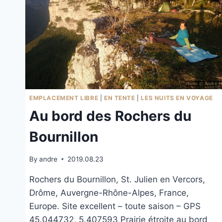
EMPLACEMENT LIBRE
|
EN TENTE
|
LES NUITS EN VOYAGE
Au bord des Rochers du
Bournillon
By
andre
2019.08.23
Rochers du Bournillon, St. Julien en Vercors,
Drôme, Auvergne-Rhône-Alpes, France,
Europe. Site excellent – toute saison – GPS
45.044732, 5.407593 Prairie étroite au bord