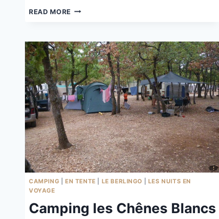
CAMPING
READ MORE
DE
LA
FONTAINE
À
RÉOTIER
CAMPING
|
EN TENTE
|
LE BERLINGO
|
LES NUITS EN
VOYAGE
Camping les Chênes Blancs