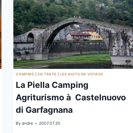
CAMPING
|
EN TENTE
|
LES NUITS EN VOYAGE
La Piella Camping
Agriturismo à Castelnuovo
di Garfagnana
By
andre
2007.07.20