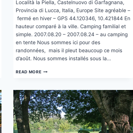
Località la Piella, Castelnuovo di Garfagnana,
Provincia di Lucca, Italia, Europe Site agréable –
fermé en hiver – GPS 44.120346, 10.421844 En
hauteur comparé à la ville. Camping familial et
simple. 2007.08.20 – 2007.08.24 – au camping
en tente Nous sommes ici pour des
randonnées, mais il pleut beaucoup ce mois
d’août. Nous sommes installés sous la…
LA
READ MORE
PIELLA
CAMPING
AGRITURISMO
À
CASTELNUOVO
DI
GARFAGNANA