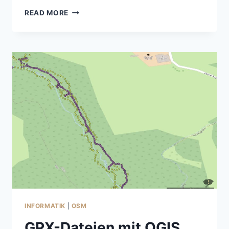
WESTERN
READ MORE
DIGITAL,
HUAWEI,
WINDOWS
UND
DIE
KI:
LANGES
SUCHEN
GARANTIERT
INFORMATIK
|
OSM
GPX-Dateien mit QGIS