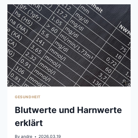
KORRIGIEREN
GESUNDHEIT
Blutwerte und Harnwerte
erklärt
By
andre
2026.03.19