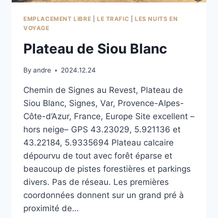
EMPLACEMENT LIBRE
|
LE TRAFIC
|
LES NUITS EN
VOYAGE
Plateau de Siou Blanc
By
andre
2024.12.24
Chemin de Signes au Revest, Plateau de
Siou Blanc, Signes, Var, Provence-Alpes-
Côte-d’Azur, France, Europe Site excellent –
hors neige– GPS 43.23029, 5.921136 et
43.22184, 5.9335694 Plateau calcaire
dépourvu de tout avec forêt éparse et
beaucoup de pistes forestières et parkings
divers. Pas de réseau. Les premières
coordonnées donnent sur un grand pré à
proximité de…