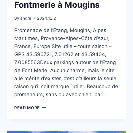
Fontmerle à Mougins
By
andre
2024.12.21
Promenade de l’Étang, Mougins, Alpes
Maritimes, Provence-Alpes-Côte d’Azur,
France, Europe Site utile – toute saison –
GPS 43.596721, 7.01262 et 43.59404,
7.0085563Deux parkings autour de l’Étang
de Font Merle. Aucun charme, mais le site
a le mérite d’exister, c’est d’ailleurs la seule
raison qu’il soit marqué “utile”. Beaucoup de
promeneurs, sans ou avec chien, par…
FONTMERLE
READ MORE
À
MOUGINS