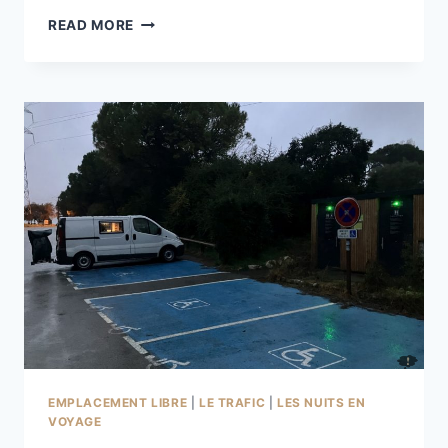
PLATEAU
READ MORE
DE
SIOU
BLANC
EMPLACEMENT LIBRE
|
LE TRAFIC
|
LES NUITS EN
VOYAGE