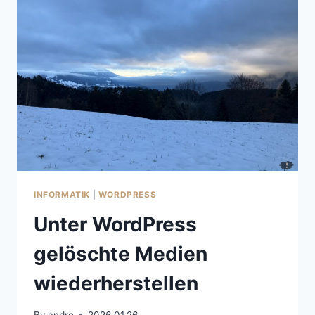
DEN
FÜSSEN
ALS
TRAININGSFEHLER
INFORMATIK
|
WORDPRESS
Unter WordPress
gelöschte Medien
wiederherstellen
By
andre
2026.01.26