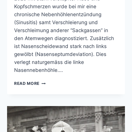
Kopfschmerzen wurde bei mir eine
chronische Nebenhöhlenentzündung
(Sinusitis) samt Verschleierung und
Verschleimung anderer “Sackgassen” in
den Atemwegen diagnostiziert. Zusätzlich
ist Nasenscheidewand stark nach links
gewölbt (Nasenseptumdeviation). Dies
verlegt naturgemäss die linke
Nasennebenhöhle….
NEBENWIRKUNGEN
READ MORE
EINER
MEDIKAMENTÖSEN
INTENSIVTHERAPIE
(KORTISON-
UND
ANTIBIOTOKA-
STOSS)