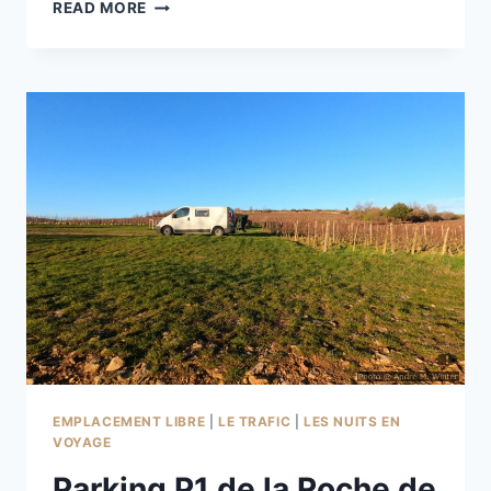
HOMENATGE
READ MORE
ALS
ENGINYERS
FORESTALS
EMPLACEMENT LIBRE
|
LE TRAFIC
|
LES NUITS EN
VOYAGE
Parking P1 de la Roche de