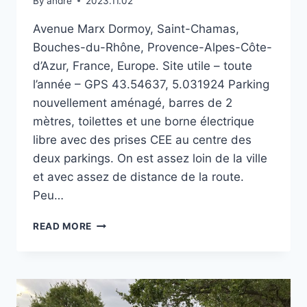
By
andre
2023.11.02
Avenue Marx Dormoy, Saint-Chamas,
Bouches-du-Rhône, Provence-Alpes-Côte-
d’Azur, France, Europe. Site utile – toute
l’année – GPS 43.54637, 5.031924 Parking
nouvellement aménagé, barres de 2
mètres, toilettes et une borne électrique
libre avec des prises CEE au centre des
deux parkings. On est assez loin de la ville
et avec assez de distance de la route.
Peu…
PARKING
READ MORE
MARX
DORMOY
À
SAINT-
CHAMAS