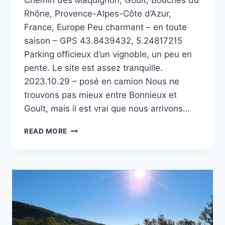
Chemin des Maquignon, Goult, Bouches du
Rhône, Provence-Alpes-Côte d’Azur,
France, Europe Peu charmant – en toute
saison – GPS 43.8439432, 5.24817215
Parking officieux d’un vignoble, un peu en
pente. Le site est assez tranquille.
2023.10.29 – posé en camion Nous ne
trouvons pas mieux entre Bonnieux et
Goult, mais il est vrai que nous arrivons…
SOUS
READ MORE
LA
CHAPELLE
SAINT
VÉRAN
À
GOULT