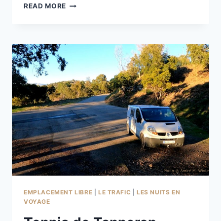
ZEBRO
READ MORE
À
BESATE
EMPLACEMENT LIBRE
|
LE TRAFIC
|
LES NUITS EN
VOYAGE