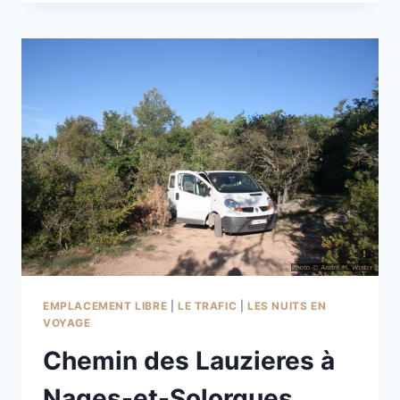
DE
LA
ROCHE
DE
VERGISSON
EMPLACEMENT LIBRE
|
LE TRAFIC
|
LES NUITS EN
VOYAGE
Chemin des Lauzieres à
Nages-et-Solorgues