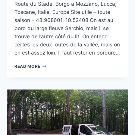
Route du Stade, Borgo a Mozzano, Lucca,
Toscane, Italie, Europe Site utile – toute
saison – 43.968601, 10.52408 On est au
bord du large fleuve Serchio, mais il se
trouve de l’autre côté du lit. On entend
certes les deux routes de la vallée, mais on
en est assez loin. Il faut rester en bordure…
AIRE
READ MORE
D’ATTERRISSAGE
DE
PARAPENTE
DE
BORGO
A
MOZZANO