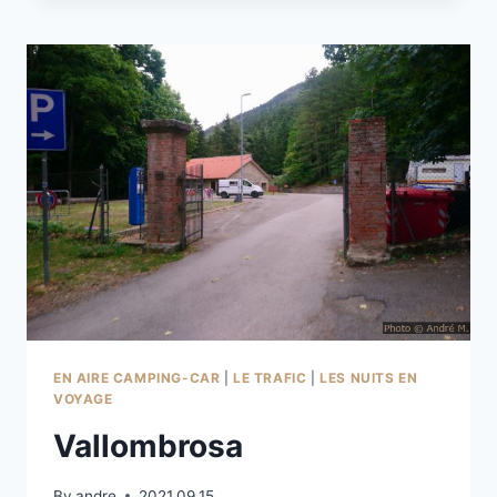
BONI
EN AIRE CAMPING-CAR
|
LE TRAFIC
|
LES NUITS EN
VOYAGE
Vallombrosa
By
andre
2021.09.15