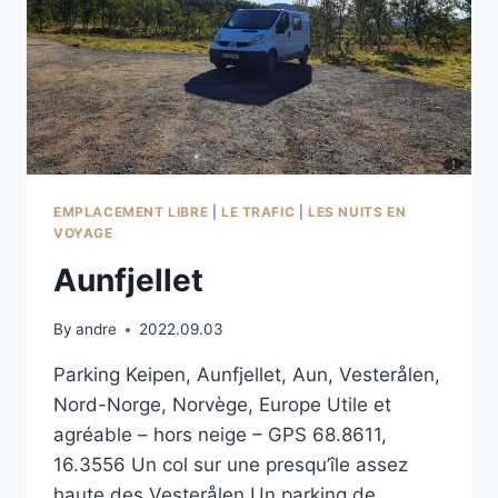
EMPLACEMENT LIBRE
|
LE TRAFIC
|
LES NUITS EN
VOYAGE
Aunfjellet
By
andre
2022.09.03
Parking Keipen, Aunfjellet, Aun, Vesterålen,
Nord-Norge, Norvège, Europe Utile et
agréable – hors neige – GPS 68.8611,
16.3556 Un col sur une presqu’île assez
haute des Vesterålen Un parking de