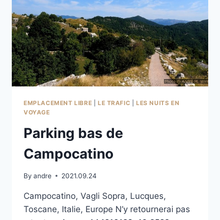
EMPLACEMENT LIBRE
|
LE TRAFIC
|
LES NUITS EN
VOYAGE
Parking bas de
Campocatino
By
andre
2021.09.24
Campocatino, Vagli Sopra, Lucques,
Toscane, Italie, Europe N’y retournerai pas