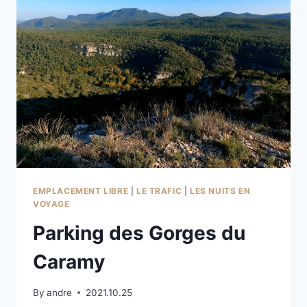
EMPLACEMENT LIBRE
|
LE TRAFIC
|
LES NUITS EN
VOYAGE
Parking des Gorges du
Caramy
By
andre
2021.10.25