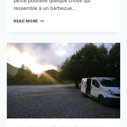
petite poubelle quelque chose qui
ressemble à un barbecue…
AIRE
READ MORE
CAMPING-
CAR
DE
PALAZZUOLO
SUL
SENIO