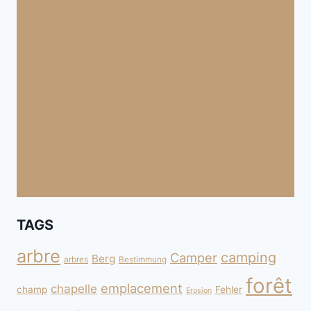
TAGS
arbre
camping
Camper
Berg
arbres
Bestimmung
forêt
emplacement
chapelle
champ
Fehler
Erosion