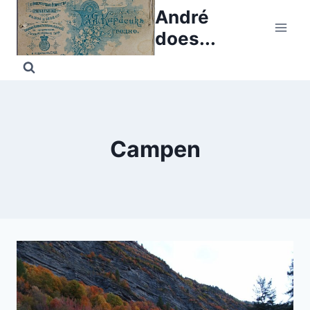
Skip
André
to
does...
content
Campen