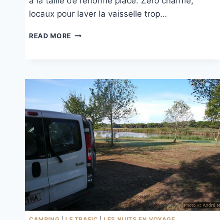
à la taille de l’énorme place. Zéro charme,
locaux pour laver la vaisselle trop…
FIRENZE
READ MORE
CAMPING
IN
TOWN
CAMPING
|
LE TRAFIC
|
LES NUITS EN VOYAGE