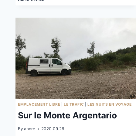
DE
PLAGE
PRÈS
DE
PAESTUM
EMPLACEMENT LIBRE
|
LE TRAFIC
|
LES NUITS EN VOYAGE
Sur le Monte Argentario
By
andre
2020.09.26