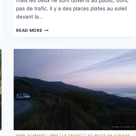
mais les deux ne sont ouverts au public, donc
pas de trafic. Il y a des places plates au soleil
devant la…
FERME
READ MORE
PODERE
IL
BAGNO
EMPLACEMENT LIBRE
|
LE TRAFIC
|
LES NUITS EN VOYAGE