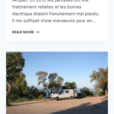
l’Arquet. En 2012 les parcelles ont été
fraîchement refaites et les bornes
électrique étaient franchement mal placés.
Il me suffisait d’une manœuvre pour en…
CAMPING
READ MORE
MUNICIPAL
DU
CAP
À
CARRO