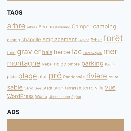
TAGS
arbre
camping
Camper
Berg
arbres
Bestimmung
forêt
emplacement
chapelle
champ
Fehler
Erosion
mer
gravier
lac
herbe
haie
froid
Lieferwagen
montagne
parking
neige
Nebel
ombre
Pazifik
pré
plage
rivière
plat
piste
Randonnée
route
sable
vue
terre
ville
terrasse
Sand
Stadt
See
Strom
WordPress
Wüste
Übernachten
église
ADS