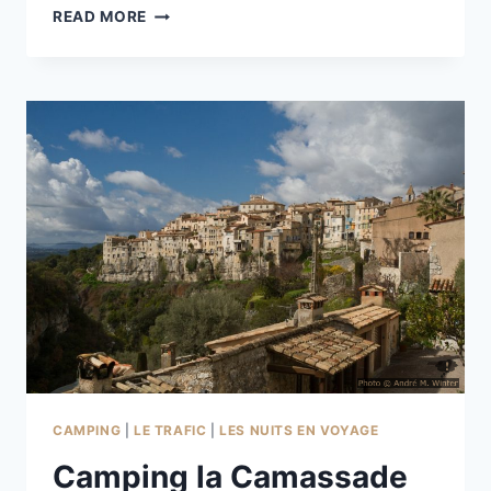
COL
READ MORE
DU
CANADEL
CAMPING
|
LE TRAFIC
|
LES NUITS EN VOYAGE
Camping la Camassade