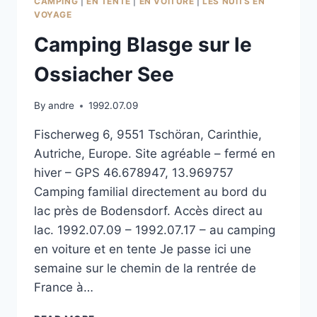
CAMPING
|
EN TENTE
|
EN VOITURE
|
LES NUITS EN
VOYAGE
Camping Blasge sur le
Ossiacher See
By
andre
1992.07.09
Fischerweg 6, 9551 Tschöran, Carinthie,
Autriche, Europe. Site agréable – fermé en
hiver – GPS 46.678947, 13.969757
Camping familial directement au bord du
lac près de Bodensdorf. Accès direct au
lac. 1992.07.09 – 1992.07.17 – au camping
en voiture et en tente Je passe ici une
semaine sur le chemin de la rentrée de
France à…
CAMPING