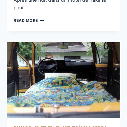
Après une nuit dans un motel de Yakima
pour…
SOUS OLD
READ MORE
TOWN
ROAD