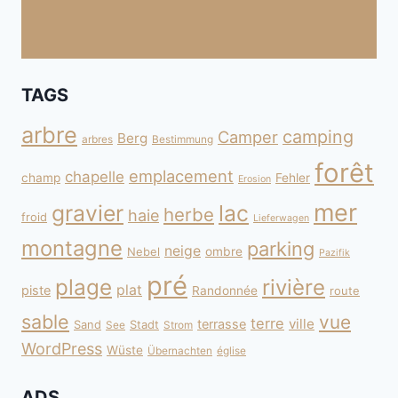
TAGS
arbre
camping
Camper
Berg
arbres
Bestimmung
forêt
emplacement
chapelle
champ
Fehler
Erosion
mer
gravier
lac
herbe
haie
froid
Lieferwagen
montagne
parking
neige
Nebel
ombre
Pazifik
pré
plage
rivière
plat
piste
Randonnée
route
sable
vue
terre
ville
terrasse
Sand
Stadt
See
Strom
WordPress
Wüste
Übernachten
église
ADS