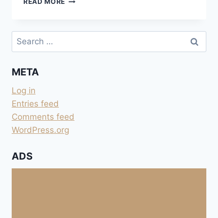
READ MORE
BLASGE
SUR
LE
Search
OSSIACHER
for:
SEE
META
Log in
Entries feed
Comments feed
WordPress.org
ADS