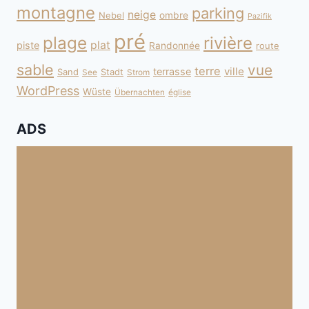
montagne
parking
neige
Nebel
ombre
Pazifik
pré
plage
rivière
plat
piste
Randonnée
route
sable
vue
terre
ville
terrasse
Sand
Stadt
See
Strom
WordPress
Wüste
Übernachten
église
ADS