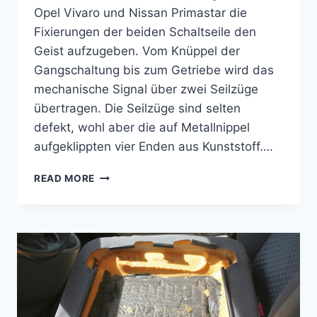
Opel Vivaro und Nissan Primastar die
Fixierungen der beiden Schaltseile den
Geist aufzugeben. Vom Knüppel der
Gangschaltung bis zum Getriebe wird das
mechanische Signal über zwei Seilzüge
übertragen. Die Seilzüge sind selten
defekt, wohl aber die auf Metallnippel
aufgeklippten vier Enden aus Kunststoff….
SICHERUNG
READ MORE
FÜR
DAS
GROSSE
SCHALTSEIL
AM
GETRIEBE
BEIM
TRAFIC
2