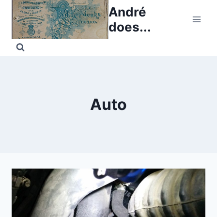
Skip
André
to
does...
content
Auto