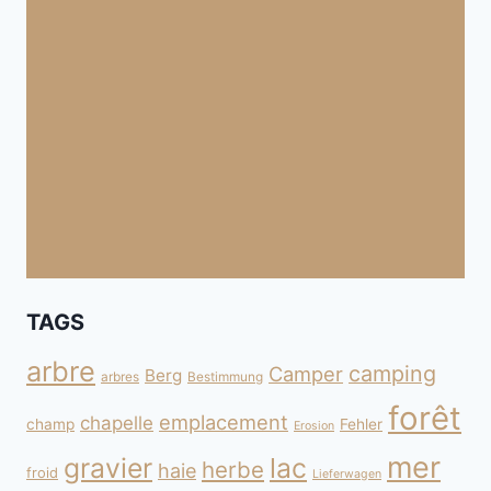
TAGS
arbre
camping
Camper
Berg
arbres
Bestimmung
forêt
emplacement
chapelle
champ
Fehler
Erosion
mer
gravier
lac
herbe
haie
froid
Lieferwagen