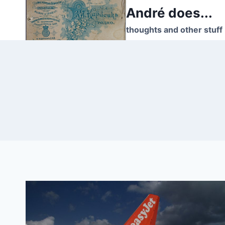
Skip
André does...
to
thoughts and other stuff
content