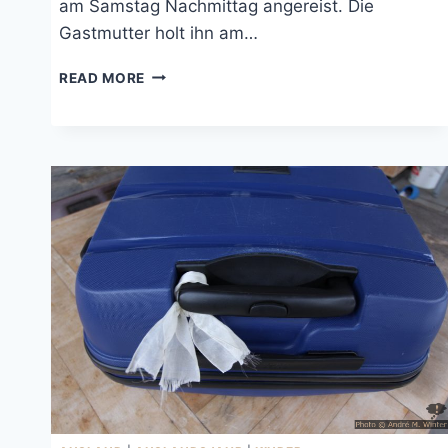
am Samstag Nachmittag angereist. Die
Gastmutter holt ihn am…
AUSLANDSJAHR:
READ MORE
ANKUNFT
VOR
ORT
UND
FALSCHE
SCHULKLASSE