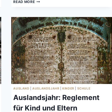
GROSSER
READ MORE
FRAGEBOGEN
DER
AUSLANDSJAHR-
AGENTUR
AUSLAND
|
AUSLANDSJAHR
|
KINDER
|
SCHULE
Auslandsjahr: Reglement
für Kind und Eltern