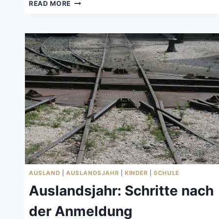
AUSLANDSJAHR:
READ MORE
DIE
WOCHE
VOR
DER
ABREISE
AUSLAND
|
AUSLANDSJAHR
|
KINDER
|
SCHULE
Auslandsjahr: Schritte nach
der Anmeldung