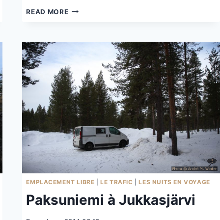
GOKSØYR
READ MORE
CAMPING
SUR
L’ÎLE
DE
RUNDE
EMPLACEMENT LIBRE
|
LE TRAFIC
|
LES NUITS EN VOYAGE
Paksuniemi à Jukkasjärvi