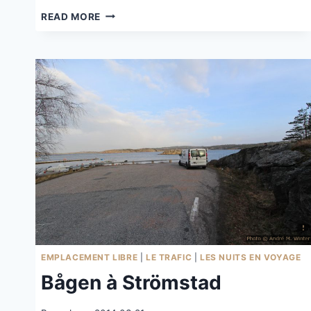
NUIT
READ MORE
AU
PASSO
DELLA
CAPPELLETTA
EMPLACEMENT LIBRE
|
LE TRAFIC
|
LES NUITS EN VOYAGE
Bågen à Strömstad