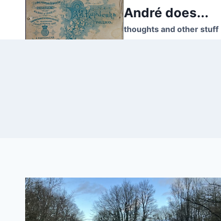
Skip
André does...
to
thoughts and other stuff
content