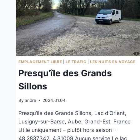
EMPLACEMENT LIBRE
|
LE TRAFIC
|
LES NUITS EN VOYAGE
Presqu’île des Grands
Sillons
By
andre
2024.01.04
Presqu’île des Grands Sillons, Lac d’Orient,
Lusigny-sur-Barse, Aube, Grand-Est, France
Utile uniquement – plutôt hors saison –
48.2837342, 4.31009 Aucun service Le lac