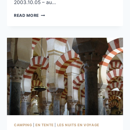
2003.10.05 – au…
CAMPING
READ MORE
REINA
ISABEL
À GRANADA
CAMPING
|
EN TENTE
|
LES NUITS EN VOYAGE