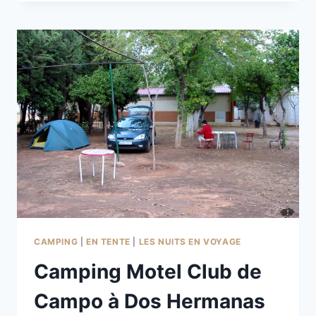
III
À
LA
CARLOTA
CAMPING
|
EN TENTE
|
LES NUITS EN VOYAGE
Camping Motel Club de
Campo à Dos Hermanas