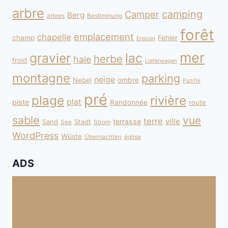
arbre
camping
Camper
Berg
arbres
Bestimmung
forêt
emplacement
chapelle
champ
Fehler
Erosion
mer
gravier
lac
herbe
haie
froid
Lieferwagen
montagne
parking
neige
Nebel
ombre
Pazifik
pré
plage
rivière
plat
piste
Randonnée
route
sable
vue
terre
ville
terrasse
Sand
Stadt
See
Strom
WordPress
Wüste
Übernachten
église
ADS