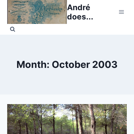
Skip
André
to
does...
content
Month: October 2003