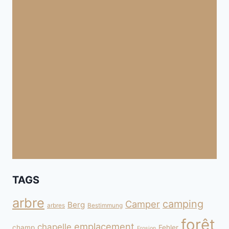
TAGS
arbre
camping
Camper
Berg
arbres
Bestimmung
forêt
emplacement
chapelle
champ
Fehler
Erosion