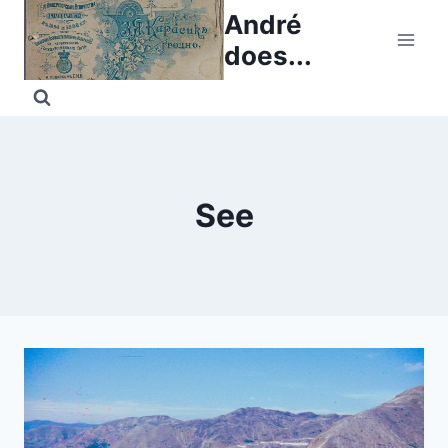
Skip
André
to
does...
content
See