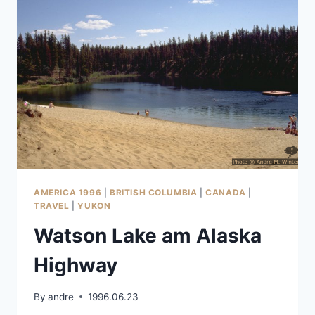
UND
NACH
DAWSON
CREEK
AMERICA 1996
|
BRITISH COLUMBIA
|
CANADA
|
TRAVEL
|
YUKON
Watson Lake am Alaska
Highway
By
andre
1996.06.23