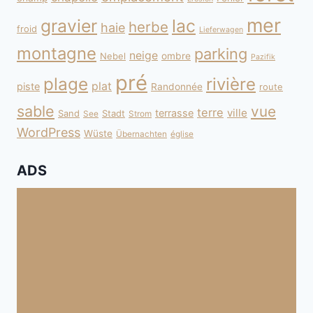
mer
gravier
lac
herbe
haie
froid
Lieferwagen
montagne
parking
neige
Nebel
ombre
Pazifik
pré
plage
rivière
plat
piste
Randonnée
route
sable
vue
terre
ville
terrasse
Sand
Stadt
See
Strom
WordPress
Wüste
Übernachten
église
ADS