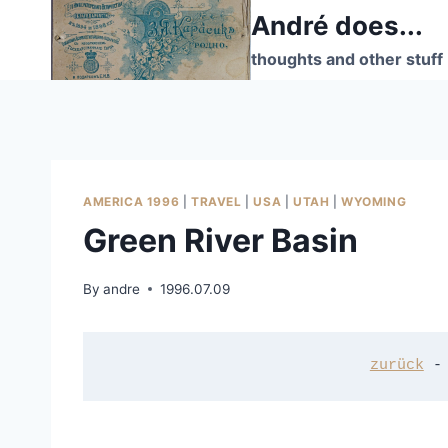
Skip
André does...
to
thoughts and other stuff
content
AMERICA 1996
|
TRAVEL
|
USA
|
UTAH
|
WYOMING
Green River Basin
By
andre
1996.07.09
zurück
 -