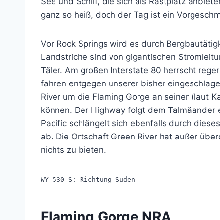
See und Schilf, die sich als Rastplatz anbiet
ganz so heiß, doch der Tag ist ein Vorgesch
Vor Rock Springs wird es durch Bergbautätigk
Landstriche sind von gigantischen Stromlei
Täler. Am großen Interstate 80 herrscht reger
fahren entgegen unserer bisher eingeschlag
River um die Flaming Gorge an seiner (laut K
können. Der Highway folgt dem Talmäander ei
Pacific schlängelt sich ebenfalls durch dies
ab. Die Ortschaft Green River hat außer übe
nichts zu bieten.
WY 530 S: Richtung Süden
Flaming Gorge NRA