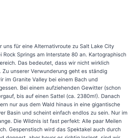
uns für eine Alternativroute zu Salt Lake City
i Rock Springs am Interstate 80 an. Kartographisch
reich. Das bedeutet, dass wir nicht wirklich
. Zu unserer Verwunderung geht es ständig
ir im Granite Valley bei einem Bach und
gessen. Bei einem aufziehenden Gewitter (schon
rgauf, bis auf einen Sattel (ca. 2380m!). Danach
ndern nur aus dem Wald hinaus in eine gigantische
r Basin und scheint einfach endlos zu sein. Nur im
ge. Die Wildnis ist fast perfekt: Alle paar Meilen
nch. Gespenstisch wird das Spektakel auch durch
 donnert, aber bevor es richtig loslegt, sind wir