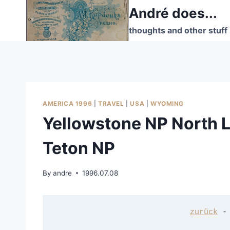
Skip
André does...
to
thoughts and other stuff
content
AMERICA 1996
|
TRAVEL
|
USA
|
WYOMING
Yellowstone NP North 
Teton NP
By
andre
1996.07.08
zurück
 -