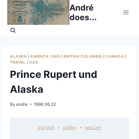
Skip
André
to
does...
content
ALASKA
|
AMERICA 1996
|
BRITISH COLUMBIA
|
CANADA
|
TRAVEL
|
USA
Prince Rupert und
Alaska
By
andre
1996.06.22
zurück
 - 
index
 - 
weiter