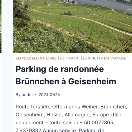
EMPLACEMENT LIBRE
|
LE TRAFIC
|
LES NUITS EN VOYAGE
Parking de randonnée
Brünnchen à Geisenheim
By
andre
2024.06.15
Route forstière Offermanns Weiher, Brünnchen,
Geisenheim, Hesse, Allemagne, Europe Utile
uniquement – toute saison – 50.0077805,
7.9379832 Aucun service. Parking de