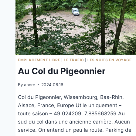
EMPLACEMENT LIBRE
|
LE TRAFIC
|
LES NUITS EN VOYAGE
Au Col du Pigeonnier
By
andre
2024.06.16
Col du Pigeonnier, Wissembourg, Bas-Rhin,
Alsace, France, Europe Utile uniquement –
toute saison – 49.024209, 7.885668259 Au
sud du col dans une ancienne carrière. Aucun
service. On entend un peu la route. Parking de