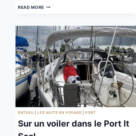
PARKING
READ MORE
DE
RANDONNÉE
À
BLEIBUIR
BATEAU
|
LES NUITS EN VOYAGE
|
PORT
Sur un voiler dans le Port It