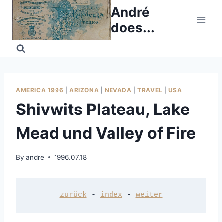
Skip
André
to
does...
content
AMERICA 1996
|
ARIZONA
|
NEVADA
|
TRAVEL
|
USA
Shivwits Plateau, Lake
Mead und Valley of Fire
By
andre
1996.07.18
zurück
 - 
index
 - 
weiter