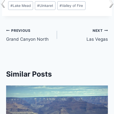
Post
#
Lake Mead
#
Uinkaret
#
Valley of Fire
Tags:
Post
PREVIOUS
NEXT
Grand Canyon North
Las Vegas
navigation
Similar Posts