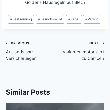
Goldene Hausregeln auf Blech
Post
#
Bestimmung
#
Besuchsrecht
#
Regel
#
Verbot
Tags:
Post
PREVIOUS
NEXT
Auslandsjahr:
Varianten motorisiert
navigation
Versicherungen
zu Campen
Similar Posts