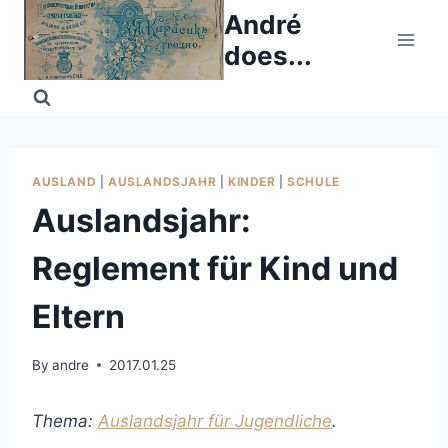
Skip
André
to
does...
content
AUSLAND
|
AUSLANDSJAHR
|
KINDER
|
SCHULE
Auslandsjahr:
Reglement für Kind und
Eltern
By
andre
2017.01.25
Thema:
Auslandsjahr für Jugendliche
.