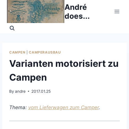
Skip
André
to
does...
content
CAMPEN
|
CAMPERAUSBAU
Varianten motorisiert zu
Campen
By
andre
2017.01.25
Thema:
vom Lieferwagen zum Camper
.