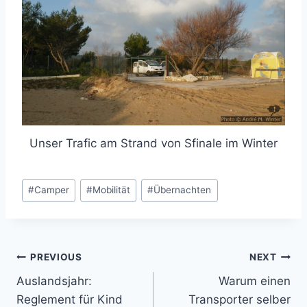
Unser Trafic am Strand von Sfinale im Winter
Post
#
Camper
#
Mobilität
#
Übernachten
Tags:
Post
PREVIOUS
NEXT
Auslandsjahr:
Warum einen
navigation
Reglement für Kind
Transporter selber