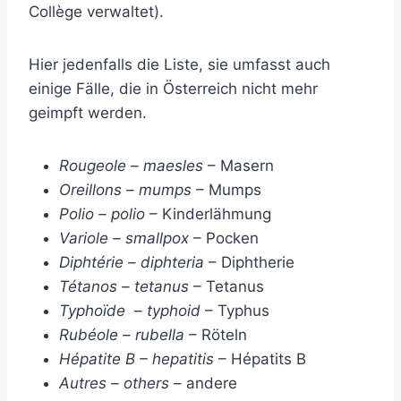
Collège verwaltet).
Hier jedenfalls die Liste, sie umfasst auch
einige Fälle, die in Österreich nicht mehr
geimpft werden.
Rougeole – maesles
– Masern
Oreillons – mumps
– Mumps
Polio – polio
– Kinderlähmung
Variole – smallpox
– Pocken
Diphtérie – diphteria
– Diphtherie
Tétanos – tetanus
– Tetanus
Typhoïde – typhoid
– Typhus
Rubéole – rubella
– Röteln
Hépatite B – hepatitis
– Hépatits B
Autres – others
– andere