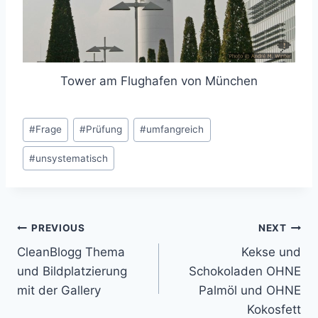
Tower am Flughafen von München
Post
#
Frage
#
Prüfung
#
umfangreich
Tags:
#
unsystematisch
Post
PREVIOUS
NEXT
CleanBlogg Thema
Kekse und
navigation
und Bildplatzierung
Schokoladen OHNE
mit der Gallery
Palmöl und OHNE
Kokosfett