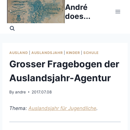
Skip
André
to
does...
content
AUSLAND
|
AUSLANDSJAHR
|
KINDER
|
SCHULE
Grosser Fragebogen der
Auslandsjahr-Agentur
By
andre
2017.07.08
Thema:
Auslandsjahr für Jugendliche
.