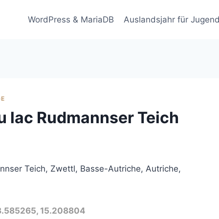
WordPress & MariaDB
Auslandsjahr für Jugend
GE
du lac Rudmannser Teich
nser Teich, Zwettl, Basse-Autriche, Autriche,
48.585265, 15.208804