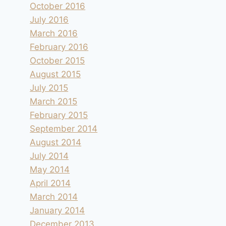
October 2016
July 2016
March 2016
February 2016
October 2015
August 2015
Los Barruecos Monumento
July 2015
Natural Parking est
March 2015
February 2015
By
andre
2018.04.12
September 2014
August 2014
July 2014
May 2014
April 2014
March 2014
January 2014
December 2013