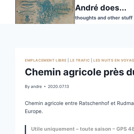
Skip
André does...
to
thoughts and other stuff
content
EMPLACEMENT LIBRE
|
LE TRAFIC
|
LES NUITS EN VOYA
Chemin agricole près 
By
andre
2020.07.13
Chemin agricole entre Ratschenhof et Rudman
Europe.
Utile uniquement – toute saison – GPS 