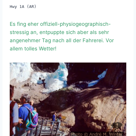
Hwy 1A (AR)
Es fing eher offiziell-physiogeographisch-
stressig an, entpuppte sich aber als sehr
angenehmer Tag nach all der Fahrerei. Vor
allem tolles Wetter!