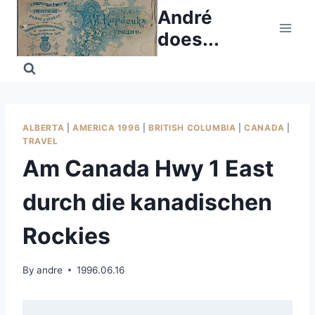
Skip
André
to
does...
content
ALBERTA
|
AMERICA 1996
|
BRITISH COLUMBIA
|
CANADA
|
TRAVEL
Am Canada Hwy 1 East
durch die kanadischen
Rockies
By
andre
1996.06.16