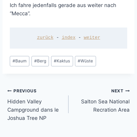
Ich fahre jedenfalls gerade aus weiter nach
“Mecca”.
zurück
 - 
index
 - 
weiter
Post
#
Baum
#
Berg
#
Kaktus
#
Wüste
Tags:
Post
PREVIOUS
NEXT
Hidden Valley
Salton Sea National
navigation
Campground dans le
Recration Area
Joshua Tree NP