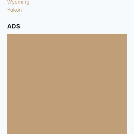
Wyoming
Yukon
ADS