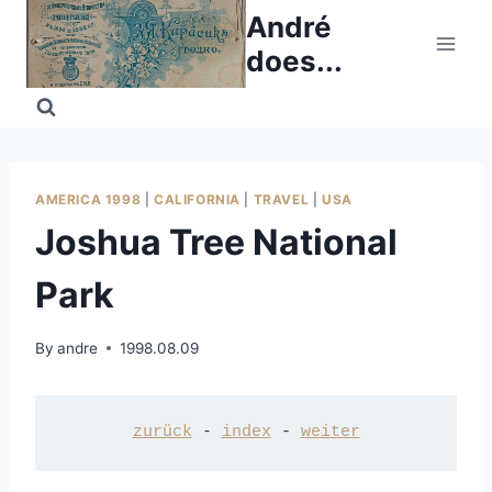
Skip
André
to
does...
content
AMERICA 1998
|
CALIFORNIA
|
TRAVEL
|
USA
Joshua Tree National
Park
By
andre
1998.08.09
zurück
 - 
index
 - 
weiter