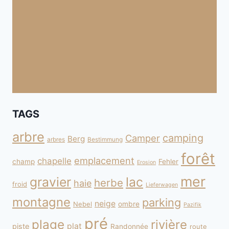
TAGS
arbre
camping
Camper
Berg
arbres
Bestimmung
forêt
emplacement
chapelle
champ
Fehler
Erosion
mer
gravier
lac
herbe
haie
froid
Lieferwagen
montagne
parking
neige
Nebel
ombre
Pazifik
pré
plage
rivière
plat
piste
Randonnée
route