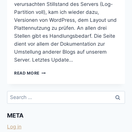
verursachten Stillstand des Servers (Log-
Partition voll), kam ich wieder dazu,
Versionen von WordPress, dem Layout und
Plattennutzung zu prüfen. An allen drei
Stellen gibt es Handlungsbedarf. Die Seite
dient vor allem der Dokumentation zur
Umstellung anderer Blogs auf unserem
Server. Letztes Update…
UPDATE
READ MORE
VON
WORDPRESS
6.4.1
Search
AUF
for:
6.9
SAMT
META
NEUEM
THEMA
Log in
UND