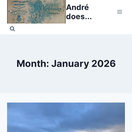
Skip
André
to
does...
content
Month: January 2026