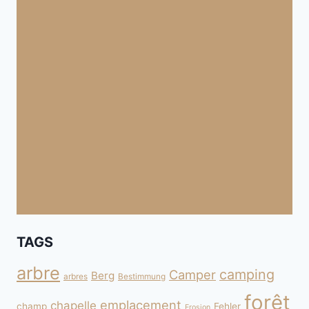
TAGS
arbre
camping
Camper
Berg
arbres
Bestimmung
forêt
emplacement
chapelle
champ
Fehler
Erosion