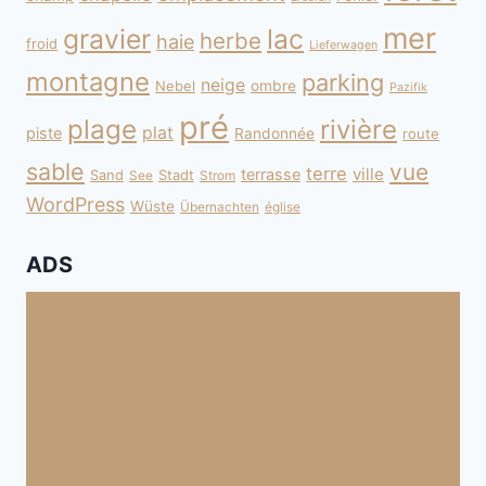
mer
gravier
lac
herbe
haie
froid
Lieferwagen
montagne
parking
neige
Nebel
ombre
Pazifik
pré
plage
rivière
plat
piste
Randonnée
route
sable
vue
terre
ville
terrasse
Sand
Stadt
See
Strom
WordPress
Wüste
Übernachten
église
ADS