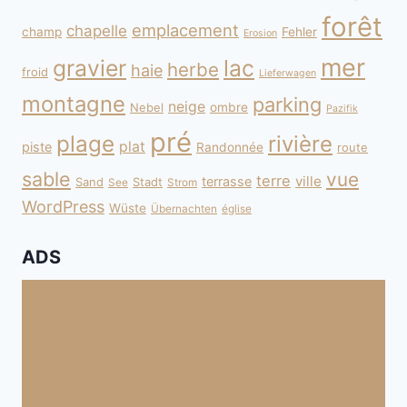
forêt
emplacement
chapelle
champ
Fehler
Erosion
mer
gravier
lac
herbe
haie
froid
Lieferwagen
montagne
parking
neige
Nebel
ombre
Pazifik
pré
plage
rivière
plat
piste
Randonnée
route
sable
vue
terre
ville
terrasse
Sand
Stadt
See
Strom
WordPress
Wüste
Übernachten
église
ADS