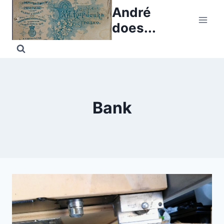
Skip
André
to
does...
content
Bank