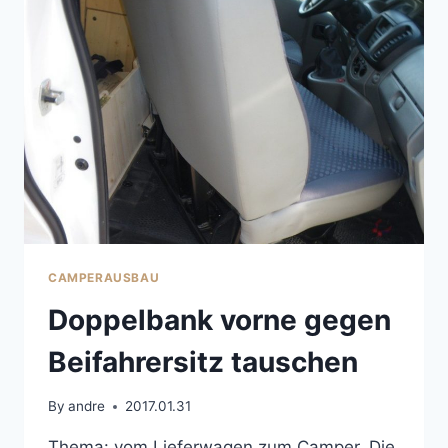
DER
REIMO-
VARIOTECH-
333-
BANK
CAMPERAUSBAU
Doppelbank vorne gegen
Beifahrersitz tauschen
By
andre
2017.01.31
Thema: vom Lieferwagen zum Camper. Die