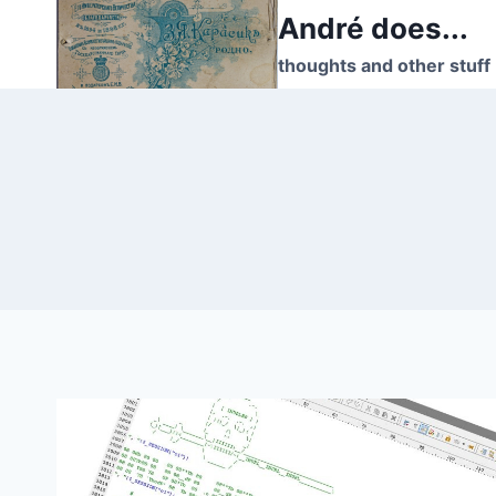
Skip
André does...
to
thoughts and other stuff
content