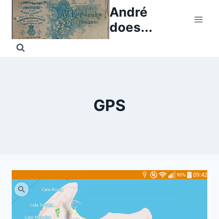
Skip
André
to
does...
content
GPS