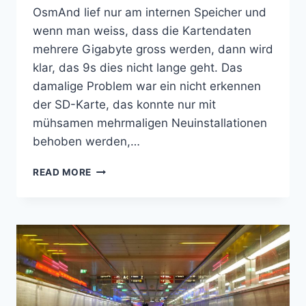
OsmAnd lief nur am internen Speicher und
wenn man weiss, dass die Kartendaten
mehrere Gigabyte gross werden, dann wird
klar, das 9s dies nicht lange geht. Das
damalige Problem war ein nicht erkennen
der SD-Karte, das konnte nur mit
mühsamen mehrmaligen Neuinstallationen
behoben werden,…
OSMAND-
READ MORE
UPDATE
UND
SD-
KARTEN-
SCHREIBFEHLER
AUF
LG-
H440N
UND