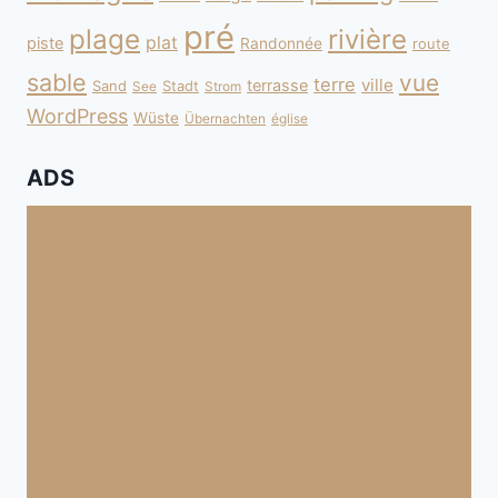
pré
plage
rivière
plat
piste
Randonnée
route
sable
vue
terre
ville
terrasse
Sand
Stadt
See
Strom
WordPress
Wüste
Übernachten
église
ADS