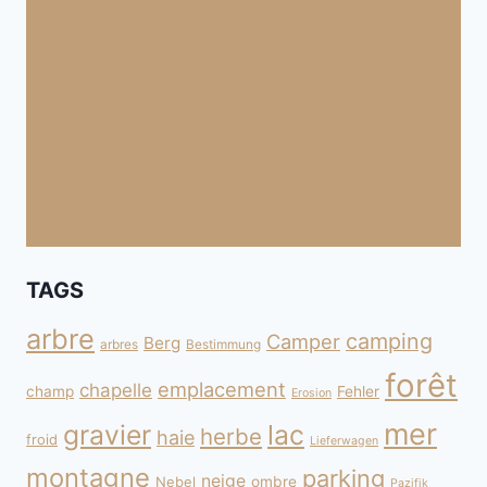
TAGS
arbre
camping
Camper
Berg
arbres
Bestimmung
forêt
emplacement
chapelle
champ
Fehler
Erosion
mer
gravier
lac
herbe
haie
froid
Lieferwagen
montagne
parking
neige
Nebel
ombre
Pazifik