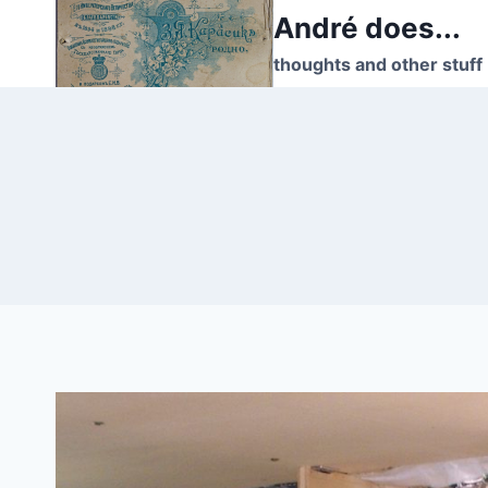
Skip
André does...
to
thoughts and other stuff
content