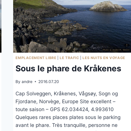
EMPLACEMENT LIBRE
|
LE TRAFIC
|
LES NUITS EN VOYAGE
Sous le phare de Kråkenes
By
andre
2016.07.20
Cap Solveggen, Kråkenes, Vågsøy, Sogn og
Fjordane, Norvège, Europe Site excellent –
toute saison – GPS 62.034424, 4.993610
Quelques rares places plates sous le parking
avant le phare. Très tranquille, personne ne