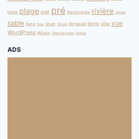
pré
plage
rivière
plat
piste
Randonnée
route
sable
vue
terre
ville
terrasse
Sand
Stadt
See
Strom
WordPress
Wüste
Übernachten
église
ADS