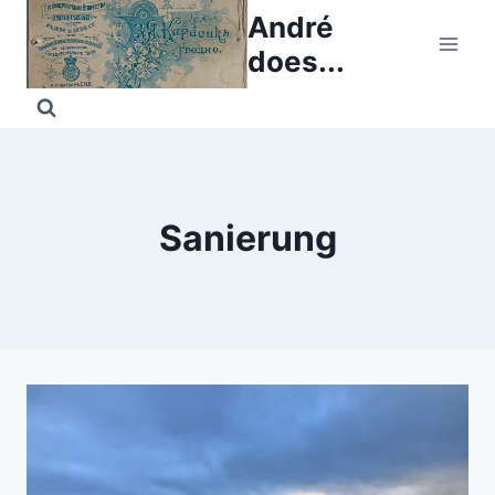
Skip
André
to
does...
content
Sanierung