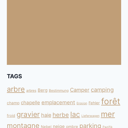
TAGS
arbre
camping
Camper
Berg
arbres
Bestimmung
forêt
emplacement
chapelle
champ
Fehler
Erosion
mer
gravier
lac
herbe
haie
froid
Lieferwagen
montagne
parking
neige
Nebel
ombre
Pazifik