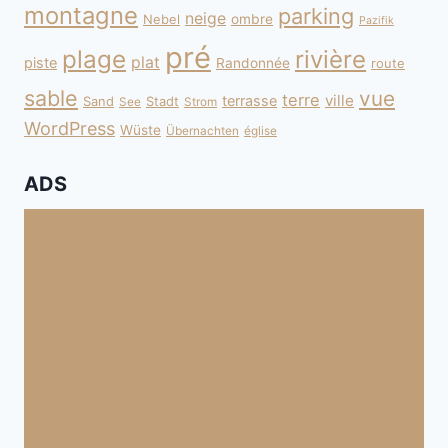
montagne
parking
neige
Nebel
ombre
Pazifik
pré
plage
rivière
plat
piste
Randonnée
route
sable
vue
terre
ville
terrasse
Sand
Stadt
See
Strom
WordPress
Wüste
Übernachten
église
ADS