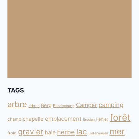
TAGS
arbre
camping
Camper
Berg
arbres
Bestimmung
forêt
emplacement
chapelle
champ
Fehler
Erosion
mer
gravier
lac
herbe
haie
froid
Lieferwagen