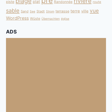
pré
plage
rivière
plat
piste
Randonnée
route
sable
vue
terre
ville
terrasse
Sand
Stadt
See
Strom
WordPress
Wüste
Übernachten
église
ADS