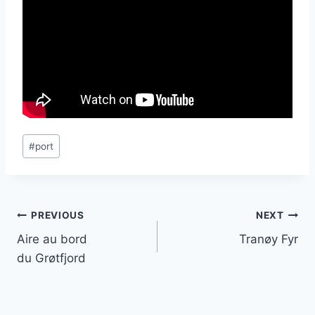
Post
#
port
Tags:
Post
PREVIOUS
NEXT
Aire au bord
Tranøy Fyr
navigation
du Grøtfjord