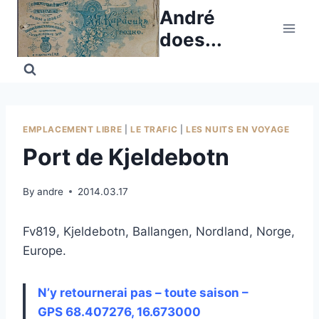
Skip
André
to
does...
content
EMPLACEMENT LIBRE
|
LE TRAFIC
|
LES NUITS EN VOYAGE
Port de Kjeldebotn
By
andre
2014.03.17
Fv819, Kjeldebotn, Ballangen, Nordland, Norge,
Europe.
N’y retournerai pas – toute saison –
GPS 68.407276, 16.673000