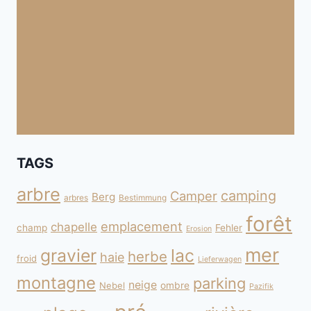
TAGS
arbre
camping
Camper
Berg
arbres
Bestimmung
forêt
emplacement
chapelle
champ
Fehler
Erosion
mer
gravier
lac
herbe
haie
froid
Lieferwagen
montagne
parking
neige
Nebel
ombre
Pazifik