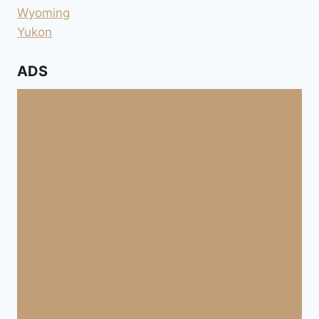
Wyoming
Yukon
ADS