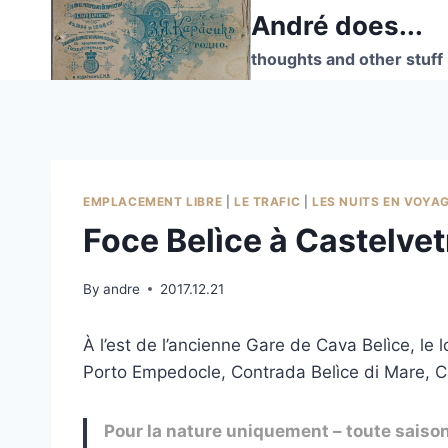
Skip
André does...
to
thoughts and other stuff
content
EMPLACEMENT LIBRE
|
LE TRAFIC
|
LES NUITS EN VOYA
Foce Belìce à Castelve
By
andre
2017.12.21
À l’est de l’ancienne Gare de Cava Belìce, le
Porto Empedocle, Contrada Belìce di Mare, Cas
Pour la nature uniquement – toute sais