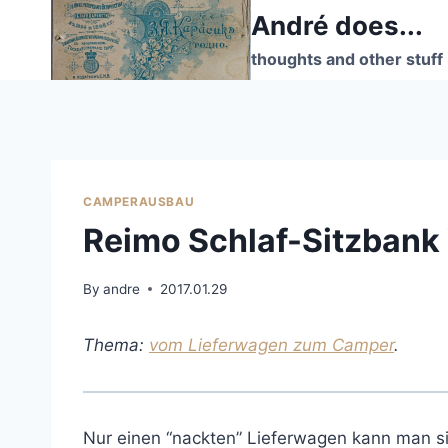
Skip
André does...
to
thoughts and other stuff
content
CAMPERAUSBAU
Reimo Schlaf-Sitzbank
By
andre
2017.01.29
Thema:
vom Lieferwagen zum Camper
.
Nur einen “nackten” Lieferwagen kann man s