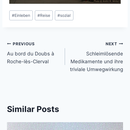
Post
#
Einleben
#
Reise
#
sozial
Tags:
Post
PREVIOUS
NEXT
Au bord du Doubs à
Schleimlösende
navigation
Roche-lès-Clerval
Medikamente und ihre
triviale Umwegwirkung
Similar Posts