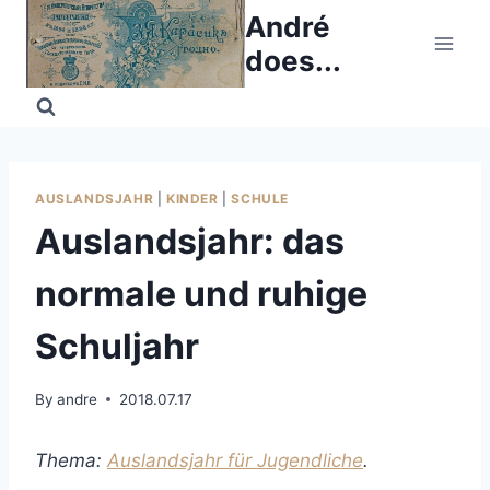
Skip
André
to
does...
content
AUSLANDSJAHR
|
KINDER
|
SCHULE
Auslandsjahr: das
normale und ruhige
Schuljahr
By
andre
2018.07.17
Thema:
Auslandsjahr für Jugendliche
.