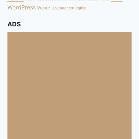
WordPress
Wüste
Übernachten
église
ADS