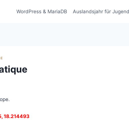
WordPress & MariaDB
Auslandsjahr für Jugend
GE
iatique
rope.
5, 18.214493