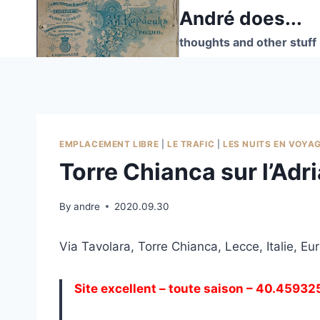
Skip
André does...
to
thoughts and other stuff
content
EMPLACEMENT LIBRE
|
LE TRAFIC
|
LES NUITS EN VOYA
Torre Chianca sur l’Adr
By
andre
2020.09.30
Via Tavolara, Torre Chianca, Lecce, Italie, Eu
Site excellent – toute saison – 40.45932