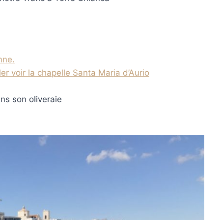
nne.
ler voir la chapelle Santa Maria d’Aurio
ns son oliveraie