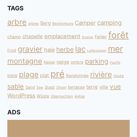
TAGS
arbre
camping
Camper
Berg
arbres
Bestimmung
forêt
emplacement
chapelle
champ
Fehler
Erosion
mer
gravier
lac
herbe
haie
froid
Lieferwagen
montagne
parking
neige
Nebel
ombre
Pazifik
pré
plage
rivière
plat
piste
Randonnée
route
sable
vue
terre
ville
terrasse
Sand
Stadt
See
Strom
WordPress
Wüste
Übernachten
église
ADS