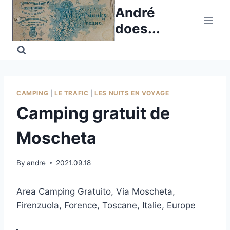
Skip
André
to
does...
content
CAMPING
|
LE TRAFIC
|
LES NUITS EN VOYAGE
Camping gratuit de
Moscheta
By
andre
2021.09.18
Area Camping Gratuito, Via Moscheta,
Firenzuola, Forence, Toscane, Italie, Europe