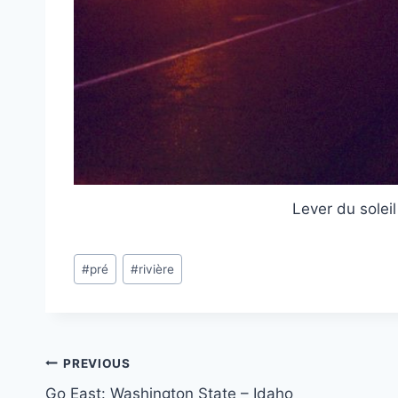
Lever du soleil
Post
#
pré
#
rivière
Tags:
Post
PREVIOUS
Go East: Washington State – Idaho