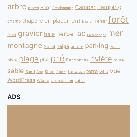
arbre
camping
Camper
Berg
arbres
Bestimmung
forêt
emplacement
chapelle
champ
Fehler
Erosion
mer
gravier
lac
herbe
haie
froid
Lieferwagen
montagne
parking
neige
Nebel
ombre
Pazifik
pré
plage
rivière
plat
piste
Randonnée
route
sable
vue
terre
ville
terrasse
Sand
Stadt
See
Strom
WordPress
Wüste
Übernachten
église
ADS