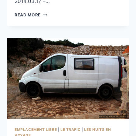
2014.03.17 –…
PORT
READ MORE
DE
KJELDEBOTN
EMPLACEMENT LIBRE
|
LE TRAFIC
|
LES NUITS EN
VOYAGE