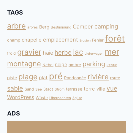
TAGS
arbre
camping
Camper
Berg
arbres
Bestimmung
forêt
emplacement
chapelle
champ
Fehler
Erosion
mer
gravier
lac
herbe
haie
froid
Lieferwagen
montagne
parking
neige
Nebel
ombre
Pazifik
pré
plage
rivière
plat
piste
Randonnée
route
sable
vue
terre
ville
terrasse
Sand
Stadt
See
Strom
WordPress
Wüste
Übernachten
église
ADS