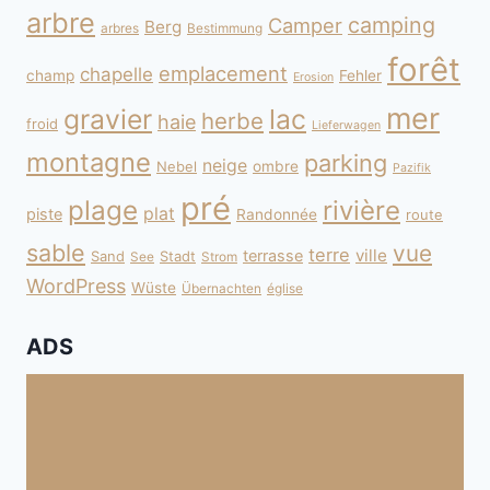
arbre
camping
Camper
Berg
arbres
Bestimmung
forêt
emplacement
chapelle
champ
Fehler
Erosion
mer
gravier
lac
herbe
haie
froid
Lieferwagen
montagne
parking
neige
Nebel
ombre
Pazifik
pré
plage
rivière
plat
piste
Randonnée
route
sable
vue
terre
ville
terrasse
Sand
Stadt
See
Strom
WordPress
Wüste
Übernachten
église
ADS