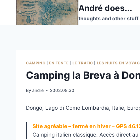
Skip
André does...
to
thoughts and other stuff
content
CAMPING
|
EN TENTE
|
LE TRAFIC
|
LES NUITS EN VOYAG
Camping la Breva à Do
By
andre
2003.08.30
Dongo, Lago di Como Lombardia, Italie, Euro
Site agréable – fermé en hiver – GPS 46
Camping italien classique. Accès direct au 