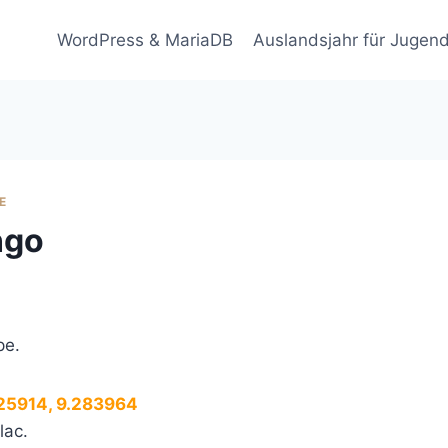
WordPress & MariaDB
Auslandsjahr für Jugend
E
ngo
pe.
.125914, 9.283964
lac.